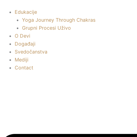
Пређи
на
Edukacije
садржај
Yoga Journey Through Chakras
Grupni Procesi Uživo
O Devi
Događaji
Svedočanstva
Mediji
Contact