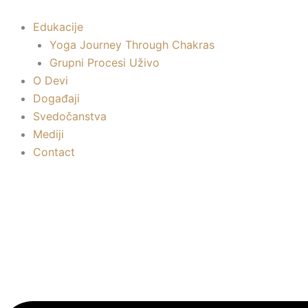
Пређи
на
Edukacije
садржај
Yoga Journey Through Chakras
Grupni Procesi Uživo
O Devi
Događaji
Svedočanstva
Mediji
Contact