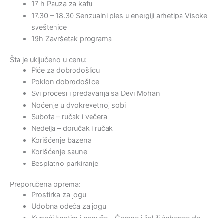
17 h Pauza za kafu
17.30 – 18.30 Senzualni ples u energiji arhetipa Visoke
sveštenice
19h Završetak programa
Šta je uključeno u cenu:
Piće za dobrodošlicu
Poklon dobrodošlice
Svi procesi i predavanja sa Devi Mohan
Noćenje u dvokrevetnoj sobi
Subota – ručak i večera
Nedelja – doručak i ručak
Korišćenje bazena
Korišćenje saune
Besplatno parkiranje
Preporučena oprema:
Prostirka za jogu
Udobna odeća za jogu
Kupaći kostim i papuče – Čarape i šal ili ćebence da