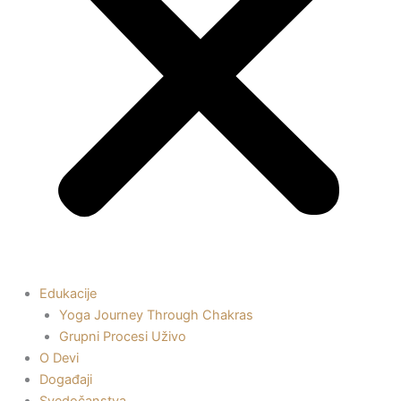
Edukacije
Yoga Journey Through Chakras
Grupni Procesi Uživo
O Devi
Događaji
Svedočanstva