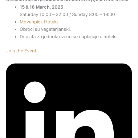
15 & 16 March, 2025
Saturday 10:00 – 22:00 / Sunday 8:00 – 19:00
Movenpick Hotelu
Obroci su vegetarijanski.
Doplata za jednokrevenu se naplaćuje u hotelu.
Join the Event