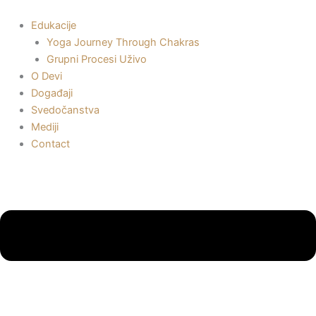
Пређи
на
Edukacije
садржај
Yoga Journey Through Chakras
Grupni Procesi Uživo
O Devi
Događaji
Svedočanstva
Mediji
Contact