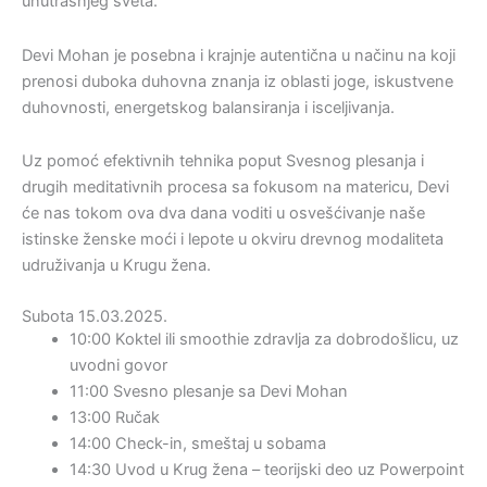
unutrašnjeg sveta.
Devi Mohan je posebna i krajnje autentična u načinu na koji
prenosi duboka duhovna znanja iz oblasti joge, iskustvene
duhovnosti, energetskog balansiranja i isceljivanja.
Uz pomoć efektivnih tehnika poput Svesnog plesanja i
drugih meditativnih procesa sa fokusom na matericu, Devi
će nas tokom ova dva dana voditi u osvešćivanje naše
istinske ženske moći i lepote u okviru drevnog modaliteta
udruživanja u Krugu žena.
Subota 15.03.2025.
10:00 Koktel ili smoothie zdravlja za dobrodošlicu, uz
uvodni govor
11:00 Svesno plesanje sa Devi Mohan
13:00 Ručak
14:00 Check-in, smeštaj u sobama
14:30 Uvod u Krug žena – teorijski deo uz Powerpoint