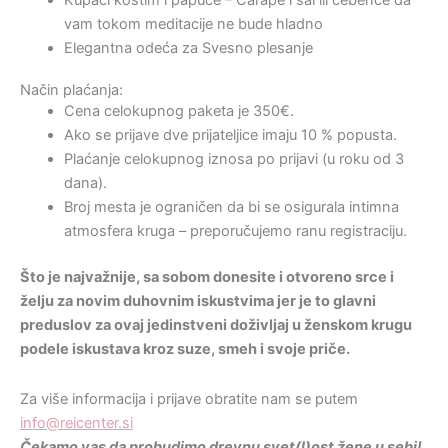
vam tokom meditacije ne bude hladno
Elegantna odeća za Svesno plesanje
Način plaćanja:
Cena celokupnog paketa je 350€.
Ako se prijave dve prijateljice imaju 10 % popusta.
Plaćanje celokupnog iznosa po prijavi (u roku od 3
dana).
Broj mesta je ograničen da bi se osigurala intimna
atmosfera kruga – preporučujemo ranu registraciju.
Što je najvažnije, sa sobom donesite i otvoreno srce i
želju za novim duhovnim iskustvima jer je to glavni
preduslov za ovaj jedinstveni doživljaj u ženskom krugu
podele iskustava kroz suze, smeh i svoje priče.
Za više informacija i prijave obratite nam se putem
info@reicenter.si
Čekamo vas da probudimo drevnu svet(l)ost žene u sebi!