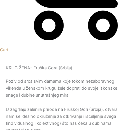
Cart
KRUG ŽENA- Fruška Gora (Srbija)
Poziv od srca svim damama koje tokom nezaboravnog
vikenda u ženskom krugu žele dopreti do svoje iskonske
snage i dubine unutrašnjeg mira.
U zagrljaju zelenila prirode na Fruškoj Gori (Srbija), otvara
nam se idealno okruženje za otkrivanje i isceljenje svega
(individualnog i kolektivnog) što nas čeka u dubinama