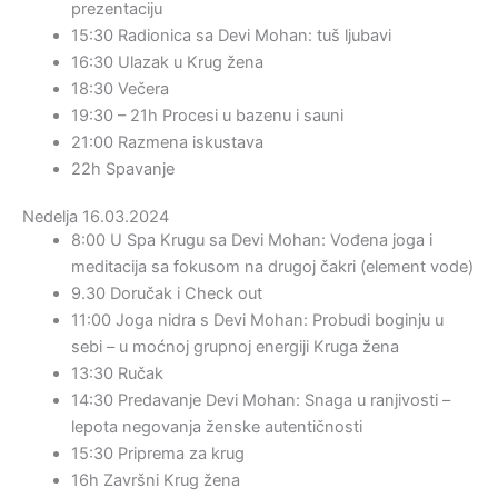
prezentaciju
15:30 Radionica sa Devi Mohan: tuš ljubavi
16:30 Ulazak u Krug žena
18:30 Večera
19:30 – 21h Procesi u bazenu i sauni
21:00 Razmena iskustava
22h Spavanje
Nedelja 16.03.2024
8:00 U Spa Krugu sa Devi Mohan: Vođena joga i
meditacija sa fokusom na drugoj čakri (element vode)
9.30 Doručak i Check out
11:00 Joga nidra s Devi Mohan: Probudi boginju u
sebi – u moćnoj grupnoj energiji Kruga žena
13:30 Ručak
14:30 Predavanje Devi Mohan: Snaga u ranjivosti –
lepota negovanja ženske autentičnosti
15:30 Priprema za krug
16h Završni Krug žena