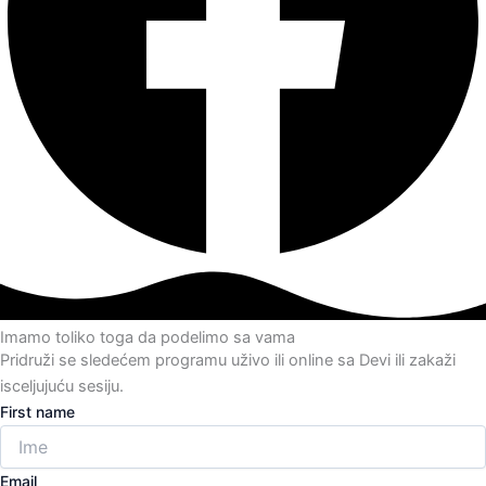
Imamo toliko toga da podelimo sa vama
Pridruži se sledećem programu uživo ili online sa Devi ili zakaži
isceljujuću sesiju.
First name
Email