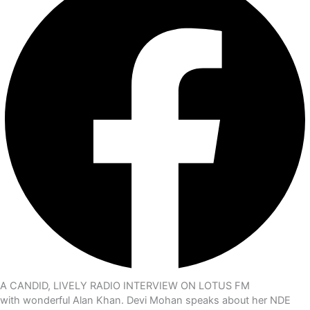
A CANDID, LIVELY RADIO INTERVIEW ON LOTUS FM
with wonderful Alan Khan. Devi Mohan speaks about her NDE