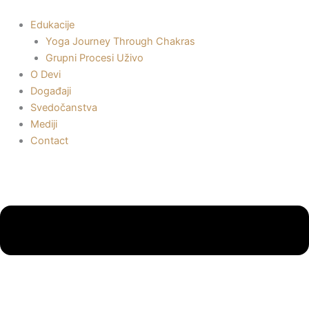
Пређи
на
Edukacije
садржај
Yoga Journey Through Chakras
Grupni Procesi Uživo
O Devi
Događaji
Svedočanstva
Mediji
Contact