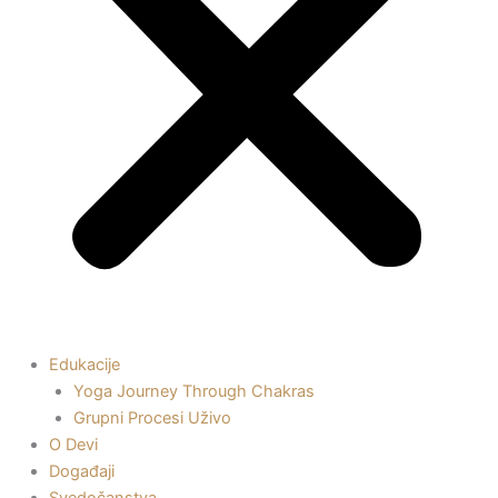
Edukacije
Yoga Journey Through Chakras
Grupni Procesi Uživo
O Devi
Događaji
Svedočanstva