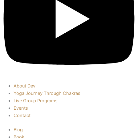
About Devi
Yoga Journey Through Chakras
Live Group Programs
Events
Contact
Blog
Book