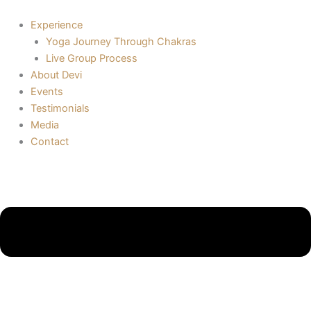
Skip
to
Experience
content
Yoga Journey Through Chakras
Live Group Process
About Devi
Events
Testimonials
Media
Contact