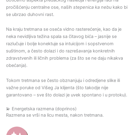
pročišćenju centralne ose, naših
stepenica ka nebu
kako bi
se ubrzao duhovni rast.
Na kraju tretmana se oseća vidno rasterećenje, kao da je
neka nevidljiva težina spala sa čitavog bića – jasnije se
razlučuje i bolje konektuje sa intuicijom i sopstvenom
suštinom, a često dolazi i do razrešavanja konkretnih
zdravstvenih ili ličnih problema (za što se ne daju nikakva
obećanja).
Tokom tretmana se često obznanjuju i odredjene slike ili
važne poruke od Višeg Ja klijenta (što takodje nije
garantovano – sve što dolazi je uvek spontano i u protoku).
💫 Energetska razmena (doprinos)
Razmena se vrši na licu mesta, nakon tretmana.