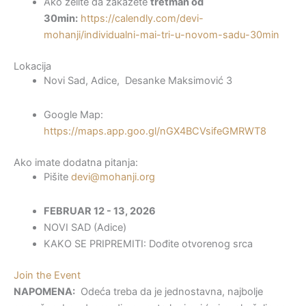
Ako želite da zakažete
tretman od
30min:
https://calendly.com/devi-
mohanji/individualni-mai-tri-u-novom-sadu-30min
Lokacija
Novi Sad, Adice, Desanke Maksimović 3
Google Map:
https://maps.app.goo.gl/nGX4BCVsifeGMRWT8
Ako imate dodatna pitanja:
Pišite
devi@mohanji.org
FEBRUAR 12 - 13, 2026
NOVI SAD (Adice)
KAKO SE PRIPREMITI: Dođite otvorenog srca
Join the Event
NAPOMENA:
Odeća treba da je jednostavna, najbolje