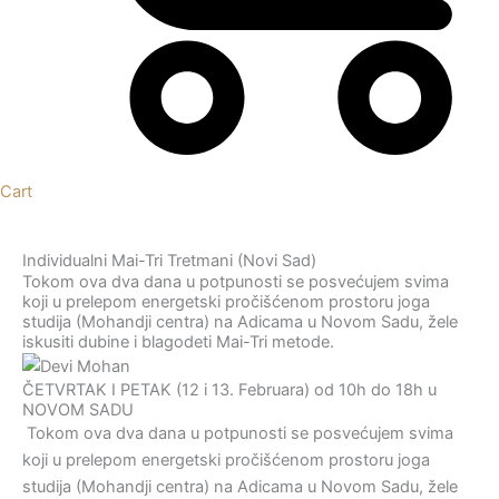
Cart
Individualni Mai-Tri Tretmani (Novi Sad)
Tokom ova dva dana u potpunosti se posvećujem svima
koji u prelepom energetski pročišćenom prostoru joga
studija (Mohandji centra) na Adicama u Novom Sadu, žele
iskusiti dubine i blagodeti Mai-Tri metode.
ČETVRTAK I PETAK (12 i 13. Februara) od 10h do 18h u
NOVOM SADU
Tokom ova dva dana u potpunosti se posvećujem svima
koji u prelepom energetski pročišćenom prostoru joga
studija (Mohandji centra) na Adicama u Novom Sadu, žele