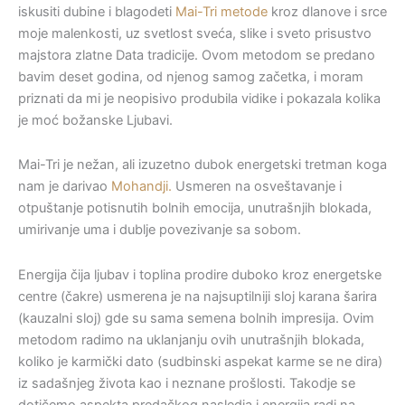
iskusiti dubine i blagodeti
Mai-Tri metode
kroz dlanove i srce
moje malenkosti, uz svetlost sveća, slike i sveto prisustvo
majstora zlatne Data tradicije. Ovom metodom se predano
bavim deset godina, od njenog samog začetka, i moram
priznati da mi je neopisivo produbila vidike i pokazala kolika
je moć božanske Ljubavi.
Mai-Tri je nežan, ali izuzetno dubok energetski tretman koga
nam je darivao
Mohandji.
Usmeren na osveštavanje i
otpuštanje potisnutih bolnih emocija, unutrašnjih blokada,
umirivanje uma i dublje povezivanje sa sobom.
Energija čija ljubav i toplina prodire duboko kroz energetske
centre (čakre) usmerena je na najsuptilniji sloj karana šarira
(kauzalni sloj) gde su sama semena bolnih impresija. Ovim
metodom radimo na uklanjanju ovih unutrašnjih blokada,
koliko je karmički dato (sudbinski aspekat karme se ne dira)
iz sadašnjeg života kao i neznane prošlosti. Takodje se
dotičemo aspekta predačkog nasledja i energija radi na