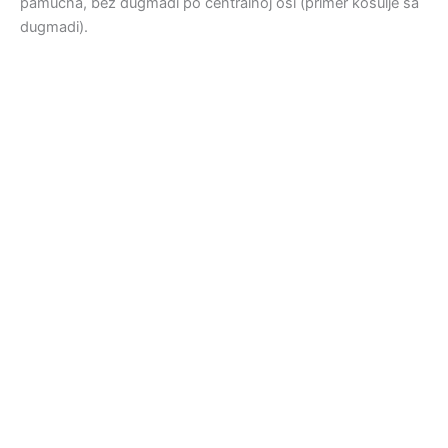
pamučna, bez dugmadi po centralnoj osi (primer košulje sa
dugmadi).