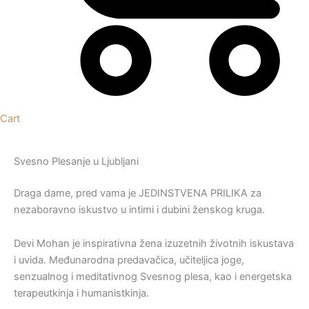
Cart
Svesno Plesanje u Ljubljani
Draga dame, pred vama je JEDINSTVENA PRILIKA za
nezaboravno iskustvo u intimi i dubini ženskog kruga.
Devi Mohan je inspirativna žena izuzetnih životnih iskustava
i uvida. Međunarodna predavačica, učiteljica joge,
senzualnog i meditativnog Svesnog plesa, kao i energetska
terapeutkinja i humanistkinja.