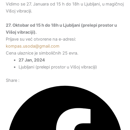
Vidimo se 27. Januara od 15 h do 18h u Ljubljani, u magičnoj
Višoj vibraciji.
27. Oktobar od 15 h do 18h u Ljubljani (prelepi prostor u
Višoj vibraciji).
Prijave su već otvorene na e-adresi:
kompas.usoda@gmail.com
Cena ulaznice je simboličnih 25 evra.
27 Jan, 2024
Ljubljani (prelepi prostor u Višoj vibraciji)
Share :