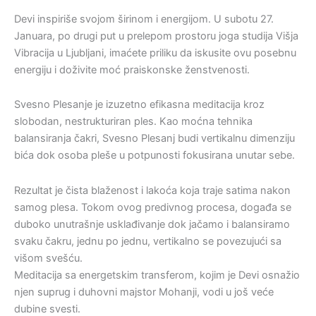
Devi inspiriše svojom širinom i energijom. U subotu 27.
Januara, po drugi put u prelepom prostoru joga studija Višja
Vibracija u Ljubljani, imaćete priliku da iskusite ovu posebnu
energiju i doživite moć praiskonske ženstvenosti.
Svesno Plesanje je izuzetno efikasna meditacija kroz
slobodan, nestrukturiran ples. Kao moćna tehnika
balansiranja čakri, Svesno Plesanj budi vertikalnu dimenziju
bića dok osoba pleše u potpunosti fokusirana unutar sebe.
Rezultat je čista blaženost i lakoća koja traje satima nakon
samog plesa. Tokom ovog predivnog procesa, događa se
duboko unutrašnje usklađivanje dok jačamo i balansiramo
svaku čakru, jednu po jednu, vertikalno se povezujući sa
višom svešću.
Meditacija sa energetskim transferom, kojim je Devi osnažio
njen suprug i duhovni majstor Mohanji, vodi u još veće
dubine svesti.