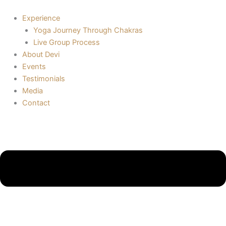
Skip
to
Experience
content
Yoga Journey Through Chakras
Live Group Process
About Devi
Events
Testimonials
Media
Contact